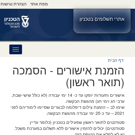
s
מפת אתר
הצהרת נגישות
e
r
אתרי תשלומים בטכניון
v
i
c
e
M
e
n
דף הבית
u
הזמנת אישורים - הסמכה
(תואר ראשון)
אישורים ותעודות יופקו עד כ- 14 ימי עבודה (לא כולל שישי-שבת,
ערבי חג וימי חג) מהגשת הבקשה.
שימו לב – הזמנת צילום דיפלומה לבוגרים שסיימו לימודיהם לפני
2021 – עד כ-25 ימי עבודה מהגשת הבקשה.
סטודנטים לתואר ראשון שפעילים בטכניון (כלומר עדיין
סטודנטים) יכולים להזמין אישורים ללא תשלום במערכת משכל.
נא לא למלא את הטופס הזה.